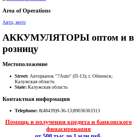
Area of Operations
Авто, мото
АККУМУЛЯТОРЫ оптом и в
розницу
Местоположение
Street:
Авторынок "7Auto" (П-13); г. Обнинск;
Калужская область
State:
Калужская область
Контактная информация
Telephone:
8(48439)9-36-13;89036363313
Помощь в получении кредита и банковского
финасирования
от 500 тыс до 1 млн руб.