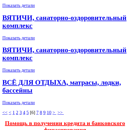
Показать детали
ВЯТИЧИ, санаторно-оздоровительный
комплекс
Показать детали
ВЯТИЧИ, санаторно-оздоровительный
комплекс
Показать детали
ВСЁ ДЛЯ ОТДЫХА, матрасы, лодки,
бассейны
Показать детали
<<
<
1
2
3
4
5
[
6
]
7
8
9
10
>
>>
Помощь в получении кредита и банковского
финасирования