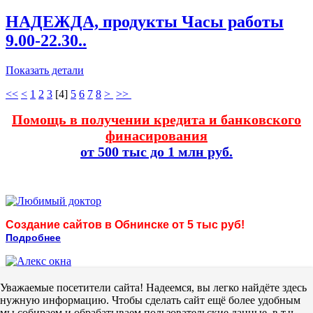
НАДЕЖДА, продукты Часы работы
9.00-22.30..
Показать детали
<<
<
1
2
3
[
4
]
5
6
7
8
>
>>
Помощь в получении кредита и банковского
финасирования
от 500 тыс до 1 млн руб.
Создание сайтов в Обнинске от 5 тыс руб!
Подробнее
Уважаемые посетители сайта! Надеемся, вы легко найдёте здесь
Каталог и сайты организаций Обнинска
нужную информацию. Чтобы сделать сайт ещё более удобным
© 2022 ООО ВЕБ-ТЕХНОЛОГИИ
мы собираем и обрабатываем пользовательские данные, в т.ч.